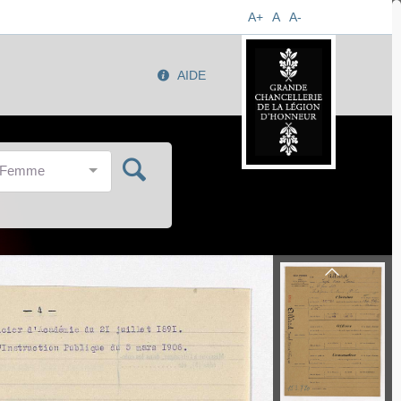
A+
A
A-
AIDE
/Femme