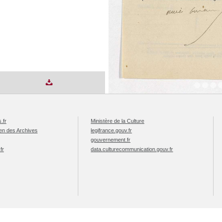
.fr
Ministère de la Culture
éen des Archives
legifrance.gouv.fr
gouvernement.fr
fr
data.culturecommunication.gouv.fr