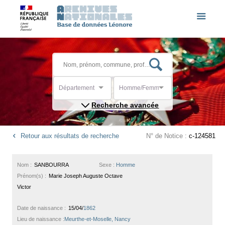
Département
Homme/Femme
Recherche avancée
Retour aux résultats de recherche
N° de Notice :
c-124581
Nom :
SANBOURRA
Sexe :
Homme
Prénom(s) :
Marie Joseph Auguste Octave
Victor
Date de naissance :
15/04/
1862
Lieu de naissance :
Meurthe-et-Moselle, Nancy