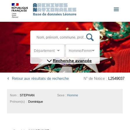
Département
Homme/Femme
Recherche avancée
Retour aux résultats de recherche
N° de Notice :
L2549037
Nom :
STEPHAN
Sexe :
Homme
Prénom(s) :
Dominique