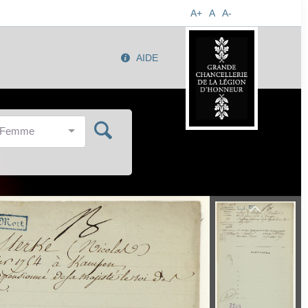
A+
A
A-
AIDE
/Femme