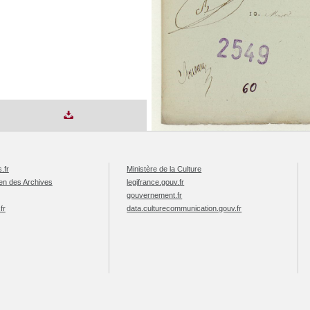
.fr
Ministère de la Culture
éen des Archives
legifrance.gouv.fr
gouvernement.fr
fr
data.culturecommunication.gouv.fr