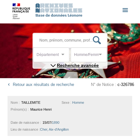
Département
Homme/Femme
Recherche avancée
Retour aux résultats de recherche
N° de Notice :
c-326786
Nom :
TAILLEMITE
Sexe :
Homme
Prénom(s) :
Maurice Henri
Date de naissance :
15/07/
1890
Lieu de naissance :
Cher, Aix-d'Angillon