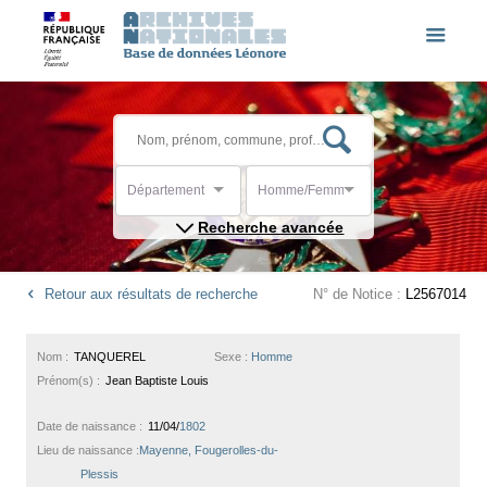
Département
Homme/Femme
Recherche avancée
Retour aux résultats de recherche
N° de Notice :
L2567014
Nom :
TANQUEREL
Sexe :
Homme
Prénom(s) :
Jean Baptiste Louis
Date de naissance :
11/04/
1802
Lieu de naissance :
Mayenne, Fougerolles-du-
Plessis