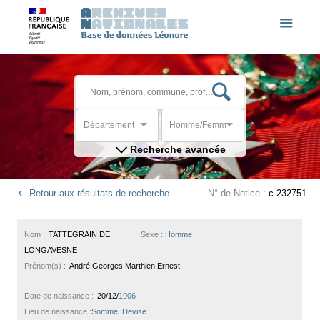
Département
Homme/Femme
Recherche avancée
Retour aux résultats de recherche
N° de Notice :
c-232751
Nom :
TATTEGRAIN DE
Sexe :
Homme
LONGAVESNE
Prénom(s) :
André Georges Marthien Ernest
Date de naissance :
20/12/
1906
Lieu de naissance :
Somme, Devise