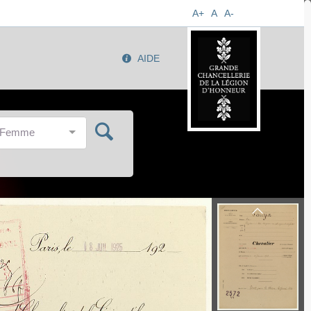
A+
A
A-
AIDE
/Femme