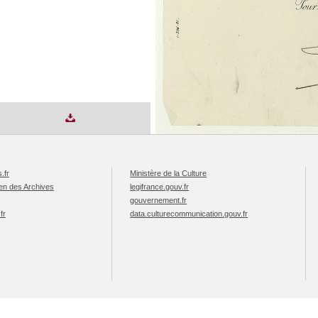
.fr
Ministère de la Culture
éen des Archives
legifrance.gouv.fr
gouvernement.fr
fr
data.culturecommunication.gouv.fr