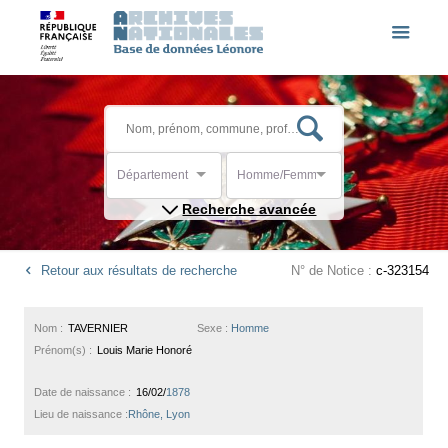
Département
Homme/Femme
Recherche avancée
Retour aux résultats de recherche
N° de Notice :
c-323154
Nom :
TAVERNIER
Sexe :
Homme
Prénom(s) :
Louis Marie Honoré
Date de naissance :
16/02/
1878
Lieu de naissance :
Rhône, Lyon