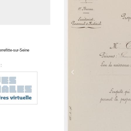
rrefitte-sur-Seine
: