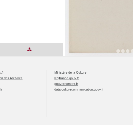
.fr
Ministère de la Culture
éen des Archives
legifrance.gouv.fr
gouvernement.fr
fr
data.culturecommunication.gouv.fr