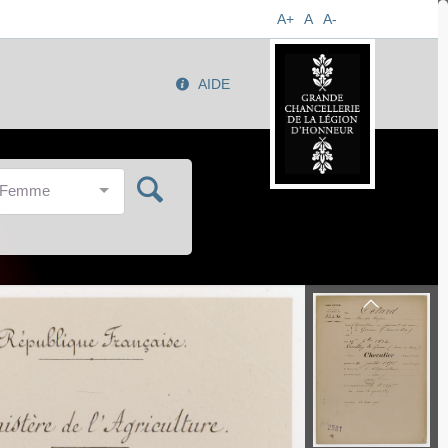
A+
A
A-
AIDE
/Femme