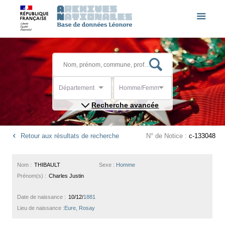
Département
Homme/Femme
Recherche avancée
Retour aux résultats de recherche
N° de Notice :
c-133048
Nom :
THIBAULT
Sexe :
Homme
Prénom(s) :
Charles Justin
Date de naissance :
10/12/
1881
Lieu de naissance :
Eure, Rosay