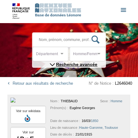
Département
Homme/Femme
Recherche avancée
Retour aux résultats de recherche
N° de Notice :
L2646040
Nom :
THIEBAUD
Sexe :
Homme
Prénom(s) :
Eugène Georges
Voir sur wikidata
Date de naissance :
16/03/
1850
Lieu de naissance :
Haute-Garonne, Toulouse
Voir sur
Date de décès :
21/01/1915