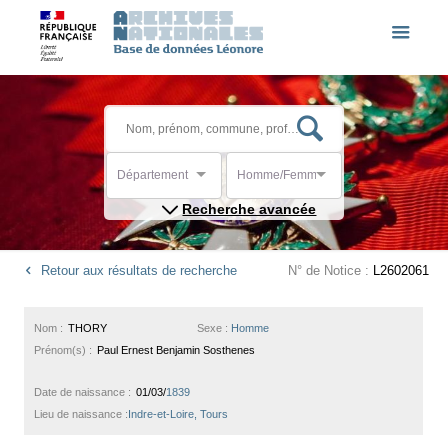
Département
Homme/Femme
Recherche avancée
Retour aux résultats de recherche
N° de Notice :
L2602061
Nom :
THORY
Sexe :
Homme
Prénom(s) :
Paul Ernest Benjamin Sosthenes
Date de naissance :
01/03/
1839
Lieu de naissance :
Indre-et-Loire, Tours