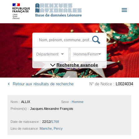
Département
Homme/Femme
Recherche avancée
Retour aux résultats de recherche
N° de Notice :
L0024034
Nom :
ALLIX
Sexe :
Homme
Prénom(s) :
Jacques Alexandre François
Date de naissance :
22/12/
1768
Lieu de naissance :
Manche, Percy