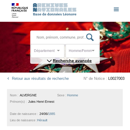
Département
Homme/Femme
Recherche avancée
Retour aux résultats de recherche
N° de Notice :
L0027003
Nom :
ALVERGNE
Sexe :
Homme
Prénom(s) :
Jules Henri Ernest
Date de naissance :
24/06/
1885
Lieu de naissance :
Hérault