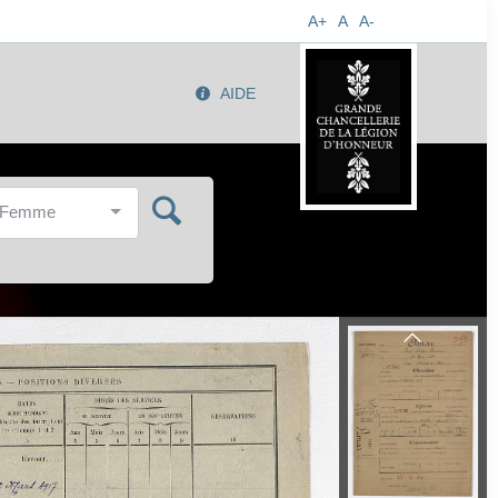
A+
A
A-
AIDE
/Femme