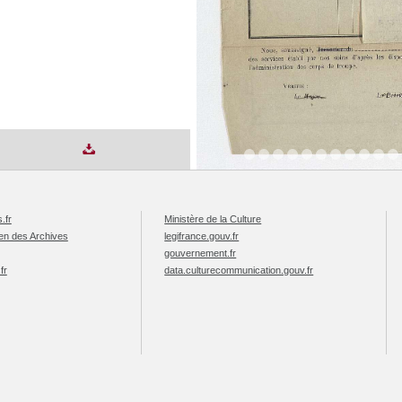
.fr
Ministère de la Culture
éen des Archives
legifrance.gouv.fr
gouvernement.fr
fr
data.culturecommunication.gouv.fr