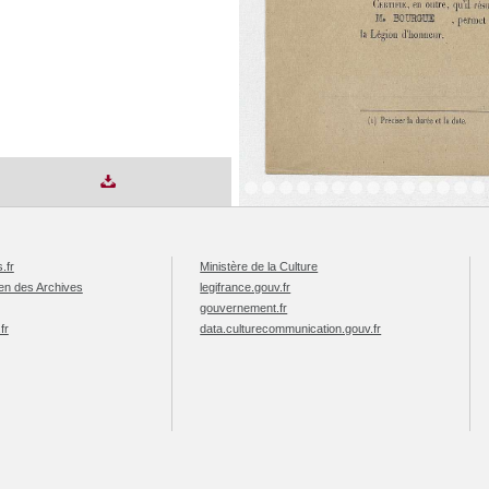
.fr
Ministère de la Culture
éen des Archives
legifrance.gouv.fr
gouvernement.fr
fr
data.culturecommunication.gouv.fr