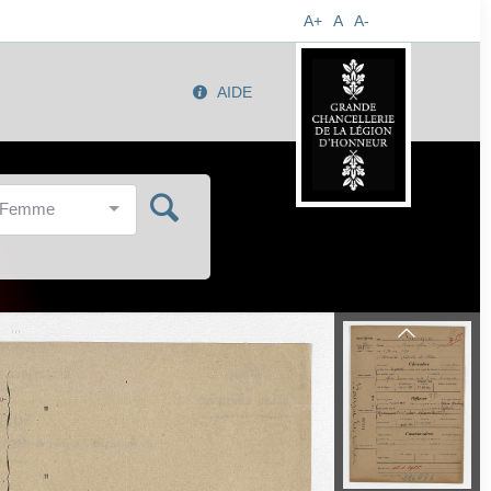
A+
A
A-
AIDE
/Femme