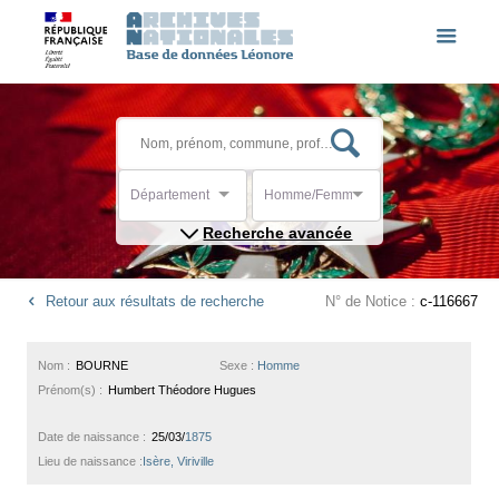
Département
Homme/Femme
Recherche avancée
Retour aux résultats de recherche
N° de Notice :
c-116667
Nom :
BOURNE
Sexe :
Homme
Prénom(s) :
Humbert Théodore Hugues
Date de naissance :
25/03/
1875
Lieu de naissance :
Isère, Viriville