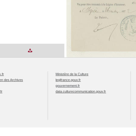
.fr
Ministère de la Culture
éen des Archives
legifrance.gouv.fr
gouvernement.fr
fr
data.culturecommunication.gouv.fr