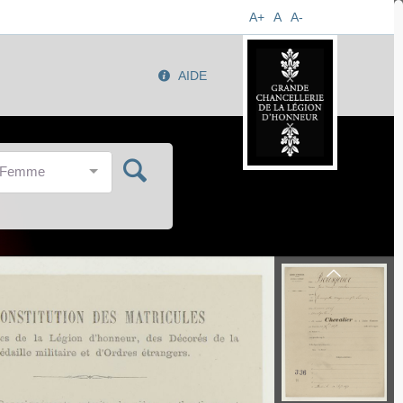
A+
A
A-
AIDE
/Femme