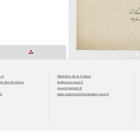
.fr
Ministère de la Culture
éen des Archives
legifrance.gouv.fr
gouvernement.fr
fr
data.culturecommunication.gouv.fr