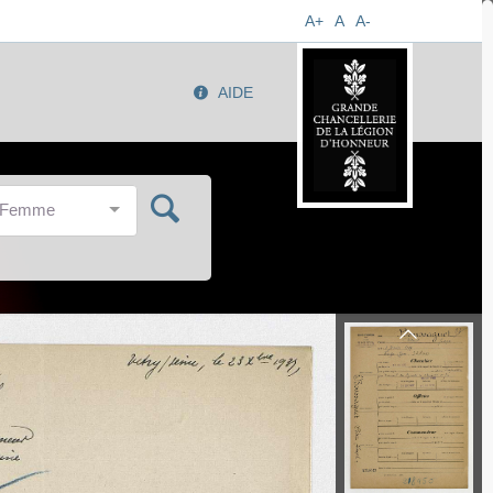
A+
A
A-
AIDE
/Femme