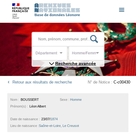
Département
Homme/Femme
Recherche avancée
Retour aux résultats de recherche
N° de Notice :
C-c00430
Nom :
BOUSSERT
Sexe :
Homme
Prénom(s) :
Léon Albert
Date de naissance :
23/07/
1874
Lieu de naissance :
Saône-et-Loire, Le Creusot