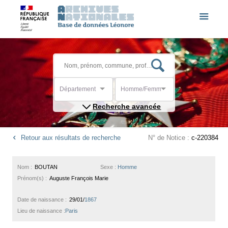
Département
Homme/Femme
Recherche avancée
Retour aux résultats de recherche
N° de Notice :
c-220384
Nom :
BOUTAN
Sexe :
Homme
Prénom(s) :
Auguste François Marie
Date de naissance :
29/01/
1867
Lieu de naissance :
Paris