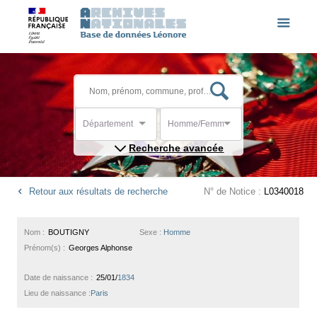
Département
Homme/Femme
Recherche avancée
Retour aux résultats de recherche
N° de Notice :
L0340018
Nom :
BOUTIGNY
Sexe :
Homme
Prénom(s) :
Georges Alphonse
Date de naissance :
25/01/
1834
Lieu de naissance :
Paris