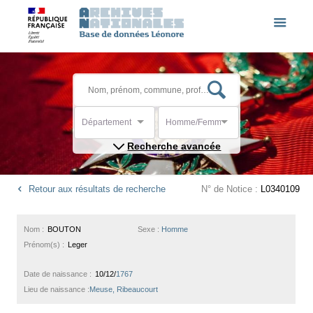
Département
Homme/Femme
Recherche avancée
Retour aux résultats de recherche
N° de Notice :
L0340109
Nom :
BOUTON
Sexe :
Homme
Prénom(s) :
Leger
Date de naissance :
10/12/
1767
Lieu de naissance :
Meuse, Ribeaucourt