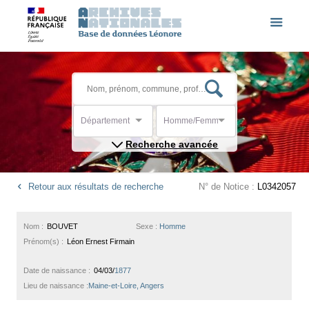
Département
Homme/Femme
Recherche avancée
Retour aux résultats de recherche
N° de Notice :
L0342057
Nom :
BOUVET
Sexe :
Homme
Prénom(s) :
Léon Ernest Firmain
Date de naissance :
04/03/
1877
Lieu de naissance :
Maine-et-Loire, Angers