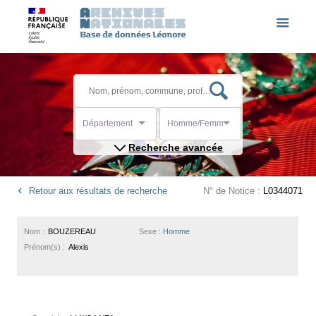
Département
Homme/Femme
Recherche avancée
Retour aux résultats de recherche
N° de Notice :
L0344071
Nom :
BOUZEREAU
Sexe :
Homme
Prénom(s) :
Alexis