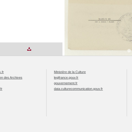
.fr
Ministère de la Culture
éen des Archives
legifrance.gouv.fr
gouvernement.fr
fr
data.culturecommunication.gouv.fr