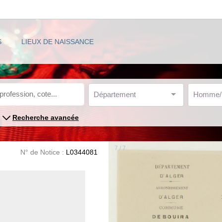
S
LIEUX DE NAISSANCE
Département
Homme
Recherche avancée
7 / 7
N° de Notice :
L0344081