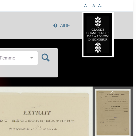
A+
A
A-
AIDE
/Femme