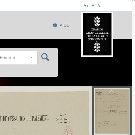
A+
A
A-
AIDE
/Femme