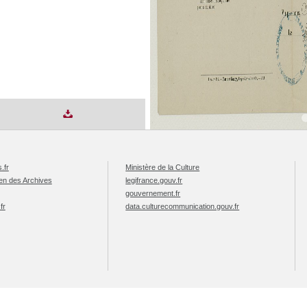
.fr
Ministère de la Culture
éen des Archives
legifrance.gouv.fr
gouvernement.fr
fr
data.culturecommunication.gouv.fr