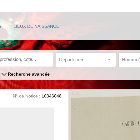
S
LIEUX DE NAISSANCE
Département
Homme
Recherche avancée
6 / 6
N° de Notice :
L0346048