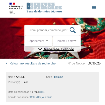
Département
Homme/Femme
Recherche avancée
Retour aux résultats de recherche
N° de Notice :
L0035025
Nom :
ANDRE
Sexe :
Homme
Prénom(s) :
Léon
Date de naissance :
17/06/
1871
Lieu de naissance :
Côte-d'Or, Auxonne