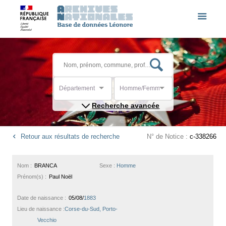
Département
Homme/Femme
Recherche avancée
Retour aux résultats de recherche
N° de Notice :
c-338266
Nom :
BRANCA
Sexe :
Homme
Prénom(s) :
Paul Noël
Date de naissance :
05/08/
1883
Lieu de naissance :
Corse-du-Sud, Porto-
Vecchio