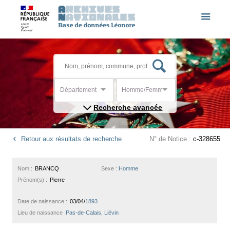
Département
Homme/Femme
Recherche avancée
Retour aux résultats de recherche
N° de Notice :
c-328655
Nom :
BRANCQ
Sexe :
Homme
Prénom(s) :
Pierre
Date de naissance :
03/04/
1893
Lieu de naissance :
Pas-de-Calais, Liévin