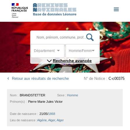
Département
Homme/Femme
Recherche avancée
Retour aux résultats de recherche
N° de Notice :
C-c00375
Nom :
BRANDSTETTER
Sexe :
Homme
Prénom(s) :
Pierre Marie Jules Victor
Date de naissance :
21/05/
1868
Lieu de naissance :
Algérie, Alger, Alger