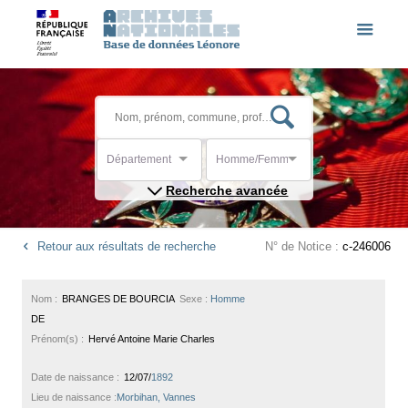
Département
Homme/Femme
Recherche avancée
Retour aux résultats de recherche
N° de Notice :
c-246006
Nom :
BRANGES DE BOURCIA
Sexe :
Homme
DE
Prénom(s) :
Hervé Antoine Marie Charles
Date de naissance :
12/07/
1892
Lieu de naissance :
Morbihan, Vannes