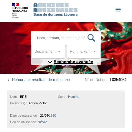
Département
Homme/Femme
Recherche avancée
Retour aux résultats de recherche
N° de Notice :
L0354064
Nom :
BRE
Sexe :
Homme
Prénom(s) :
Adrien Victor
Date de naissance :
21/04/
1830
Lieu de naissance :
Nièvre