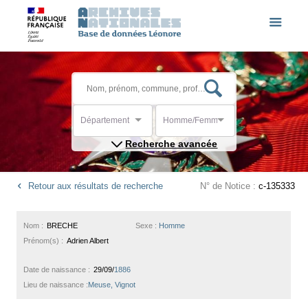
Département
Homme/Femme
Recherche avancée
Retour aux résultats de recherche
N° de Notice :
c-135333
Nom :
BRECHE
Sexe :
Homme
Prénom(s) :
Adrien Albert
Date de naissance :
29/09/
1886
Lieu de naissance :
Meuse, Vignot