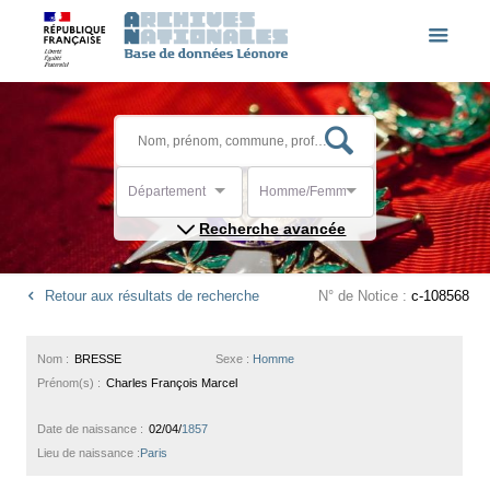
Département
Homme/Femme
Recherche avancée
Retour aux résultats de recherche
N° de Notice :
c-108568
Nom :
BRESSE
Sexe :
Homme
Prénom(s) :
Charles François Marcel
Date de naissance :
02/04/
1857
Lieu de naissance :
Paris