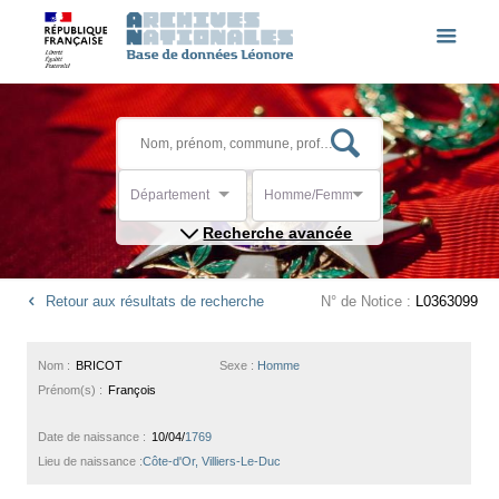
Département
Homme/Femme
Recherche avancée
Retour aux résultats de recherche
N° de Notice :
L0363099
Nom :
BRICOT
Sexe :
Homme
Prénom(s) :
François
Date de naissance :
10/04/
1769
Lieu de naissance :
Côte-d'Or, Villiers-Le-Duc