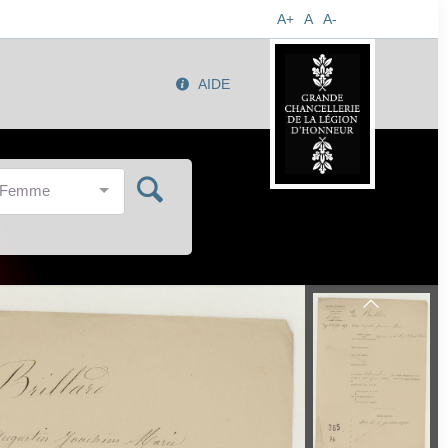
A+
A
A-
AIDE
/Femme