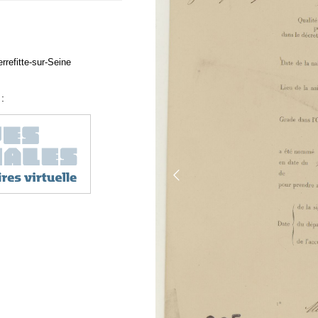
rrefitte-sur-Seine
: