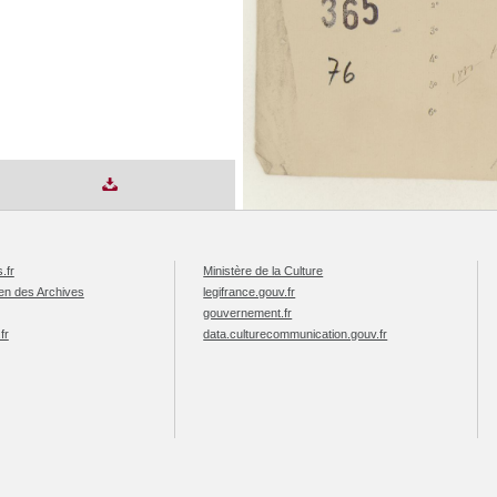
.fr
Ministère de la Culture
éen des Archives
legifrance.gouv.fr
gouvernement.fr
fr
data.culturecommunication.gouv.fr