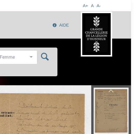
A+
A
A-
AIDE
/Femme