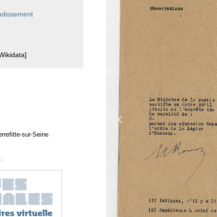
ondissement
Wikidata]
rrefitte-sur-Seine
: