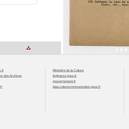
.fr
Ministère de la Culture
éen des Archives
legifrance.gouv.fr
gouvernement.fr
fr
data.culturecommunication.gouv.fr