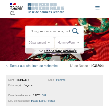
Département
Homme/Femme
Recherche avancée
Retour aux résultats de recherche
N° de Notice :
L0366044
Nom :
BRINGER
Sexe :
Homme
Prénom(s) :
Eugène
Date de naissance :
22/07/
1889
Lieu de naissance :
Haute-Loire, Pébrac