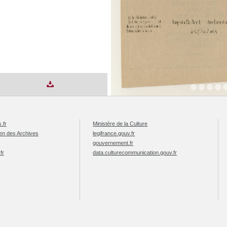
.fr
Ministère de la Culture
éen des Archives
legifrance.gouv.fr
gouvernement.fr
fr
data.culturecommunication.gouv.fr