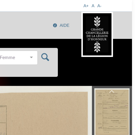
A+
A
A-
AIDE
/Femme