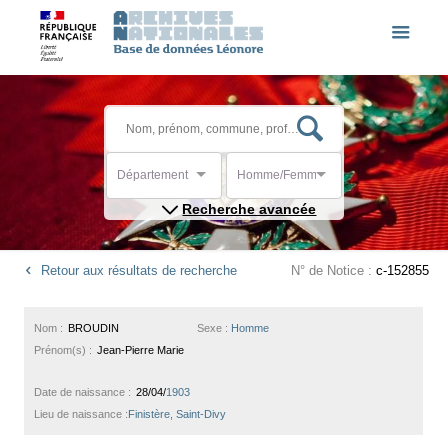
Département
Homme/Femme
Recherche avancée
Retour aux résultats de recherche
N° de Notice :
c-152855
Nom :
BROUDIN
Sexe :
Homme
Prénom(s) :
Jean-Pierre Marie
Date de naissance :
28/04/
1903
Lieu de naissance :
Finistère, Saint-Divy