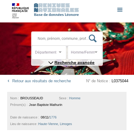
Département
Homme/Femme
Recherche avancée
Retour aux résultats de recherche
N° de Notice :
L0375044
Nom :
BROUSSEAUD
Sexe :
Homme
Prénom(s) :
Jean Baptiste Mathurin
Date de naissance :
08/11/
1776
Lieu de naissance :
Haute-Vienne, Limoges