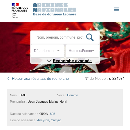
Département
Homme/Femme
Recherche avancée
Retour aux résultats de recherche
N° de Notice :
c-224974
Nom :
BRU
Sexe :
Homme
Prénom(s) :
Jean Jacques Marius Henri
Date de naissance :
05/04/
1895
Lieu de naissance :
Aveyron, Camjac