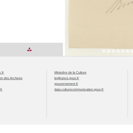
.fr
Ministère de la Culture
éen des Archives
legifrance.gouv.fr
gouvernement.fr
fr
data.culturecommunication.gouv.fr