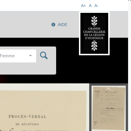
A+
A
A-
AIDE
/Femme