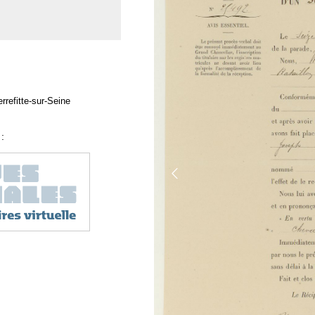
rrefitte-sur-Seine
: