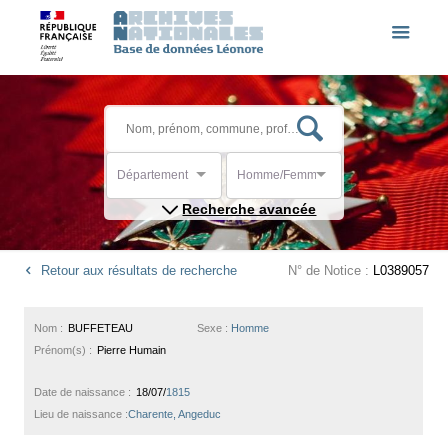
Département
Homme/Femme
Recherche avancée
Retour aux résultats de recherche
N° de Notice :
L0389057
Nom :
BUFFETEAU
Sexe :
Homme
Prénom(s) :
Pierre Humain
Date de naissance :
18/07/
1815
Lieu de naissance :
Charente, Angeduc