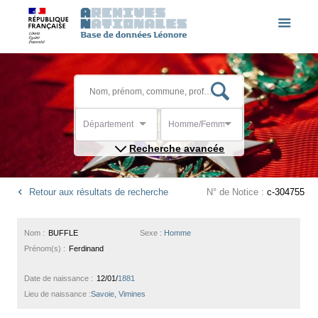
Département
Homme/Femme
Recherche avancée
Retour aux résultats de recherche
N° de Notice :
c-304755
Nom :
BUFFLE
Sexe :
Homme
Prénom(s) :
Ferdinand
Date de naissance :
12/01/
1881
Lieu de naissance :
Savoie, Vimines