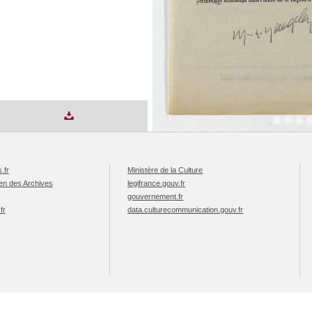
.fr
Ministère de la Culture
éen des Archives
legifrance.gouv.fr
gouvernement.fr
fr
data.culturecommunication.gouv.fr