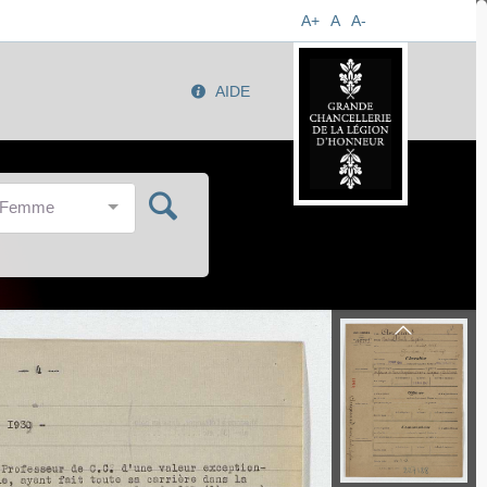
A+
A
A-
AIDE
/Femme