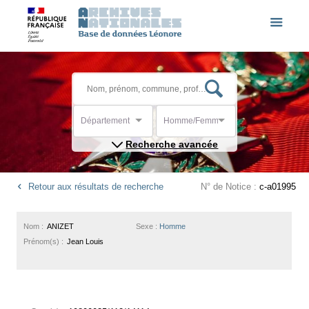
Département
Homme/Femme
Recherche avancée
Retour aux résultats de recherche
N° de Notice :
c-a01995
Nom :
ANIZET
Sexe :
Homme
Prénom(s) :
Jean Louis