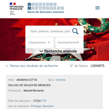
Département
Homme/Femme
Recherche avancée
Retour aux résultats de recherche
N° de Notice :
L0044075
Nom :
ARANHA COTTA
Sexe :
Homme
FALCAO DE SOUZA DE MENEZES
Prénom(s) :
Manoël Bernardo
Date de naissance :
17/12/
1775
Lieu de naissance :
Portugal, Sacavem